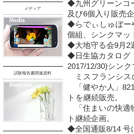
◆九州グリーンコ
メディア
及び6個入り販売
◆らでぃしゅぼーや
個組、シンクマッ
◆大地守る会9月2
◆日生協カタログ「好
2017/12/30)シ
試験報告書関連資料
ミスフランシスの
「健やか人」821冬号
トを継続販売。
「住まいの快適物語」3
ト継続企画。
◆全国通販8/14