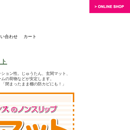
問い合わせ
カート
ット
ッション性。じゅうたん、玄関マット、
ームの荷物などが安定します。
」「閉まったまま棚の防カビにも！」