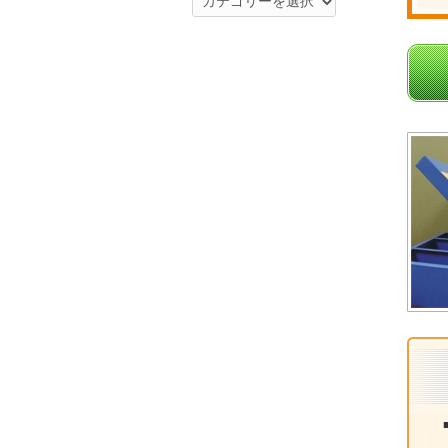
テ
ゴ
リ
ー