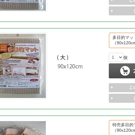
多目的マッ
（90x120
個
特売多目的マ
（90x120