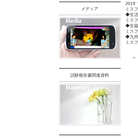
2019
メディア
ミス
◆生活
ミスフ
◆生協
ミス
◆九州
ミス
←
試験報告書関連資料