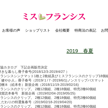
お客様の声
ショップリスト
会社概要
特商法の表記
お
2019 春夏
生協カタログ 下記企画販売決定
好きな暮らし冊子春号(2018/12/3-2019/4/27 ）
ランシスシンクマット1枚と2枚組及びミスフランシスのクリップ18個
9「健やか人」冊子春号（2019/１/７-2019/6/1)ノンスリップバスマット
同梱８（絵本冬）新規企画（2018/11/19-2019/02/16)
ランシスのクリップ。 2種12個組、2種18個組、特売2種60個組
雑貨読本春号 新規企画（2019/02/04-2019/05/25)
ランシスのクリップ。 2種12個組、2種18個組、特売2種60個組
こだわりの特選集春号（2019/02/18-2019/04/20)
ランシスのクリップ。 2種12個組、2種18個組、特売2種60個組