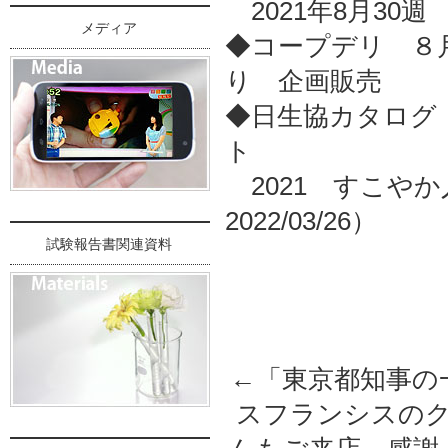
2021年8月30
メディア
◆コープデリ ８
り 企画販売
◆日生協カタログ
ト
2021 すこやか人冊
2022/03/26）
試験報告書関連資料
←「
東京都知事の
スフランシスの